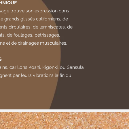
HNIQUE
age trouve son expression dans
 de grands glissés californiens, de
s circulaires, de lemniscates, de
s, de foulages, pétrissages,
ns et de drainages musculaires.
S
ains, carillons Koshi, Kigonki, ou Sansula
ent par leurs vibrations la fin du