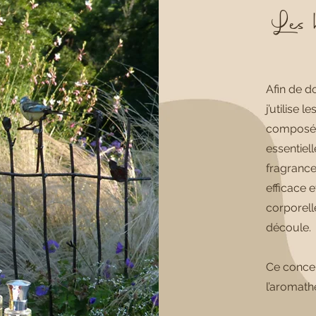
Les 
Afin de d
j’utilise 
composée 
essentiel
fragrance
efficace 
corporell
découle.
Ce concep
l’aromathé