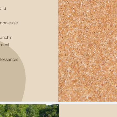
 ils
armonieuse
ranchir
ement
blessantes