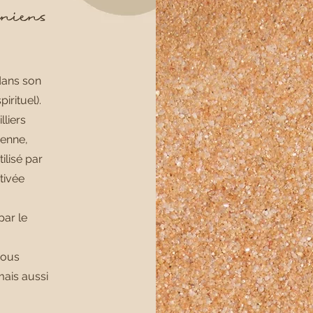
niens
 dans son
irituel).
lliers
ienne,
ilisé par
ctivée
par le
sous
 mais aussi