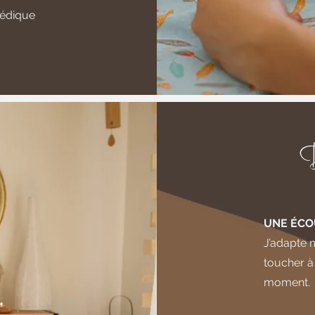
védique
D
UNE ÉCO
J’adapte 
toucher à
moment.