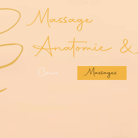
Massage
Anatomie & 
Cours
Massages