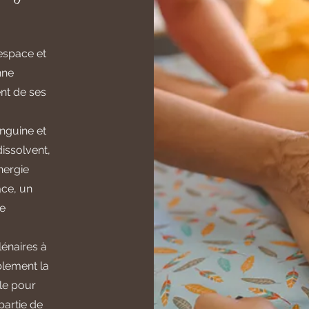
espace et
nne
nt de ses
anguine et
dissolvent,
énergie
ace, un
re
lénaires à
blement la
le pour
 partie de