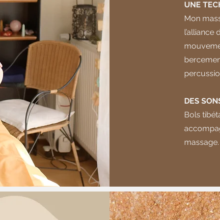
UNE TEC
Mon mass
l’alliance
mouvement
bercement
percussio
DES SON
Bols tibét
accompagn
massage.