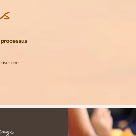
es
e processus
oriser une
sage