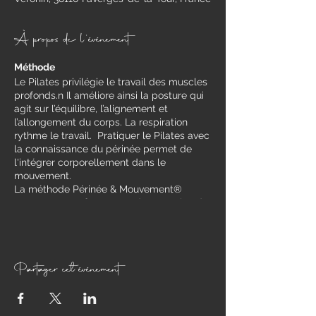
À propos de l'événement
Méthode
​Le Pilates privilégie le travail des muscles
profonds.n Il améliore ainsi la posture qui
agit sur l’équilibre, l’alignement et
l’allongement du corps. La respiration
rythme le travail. Pratiquer le Pilates avec
la connaissance du périnée permet de
l'intégrer corporellement dans le
mouvement.
La méthode Périnée & Mouvement®
propose un renforcement des muscles du
périnée dans tout le corps en mouvement.​
Pour qui ?
Les femmes, avant ou après la grossesse,
Partager cet événement
à la ménopause.
Les personnes, hommes et femmes :
- dont le métier nécessite une station
debout prolongée,