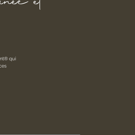
inée et
nt® qui
ces