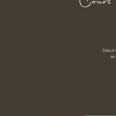
Cours 
Début 
se