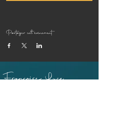
Partager cet événement
Françoise Luce
PILATES
PRATICIENNE MASSAGE BIEN-ÊTRE ET SOINS EGYPTO-
ESSÉNIENS
ENSEIGNANTE PÉRINÉE & MOUVEMENT®
ABDOS SANS RISQUE® ET ABDOS DE GASQUET®
BONS CADEAUX
38110 Dolomieu,
Isère | France​