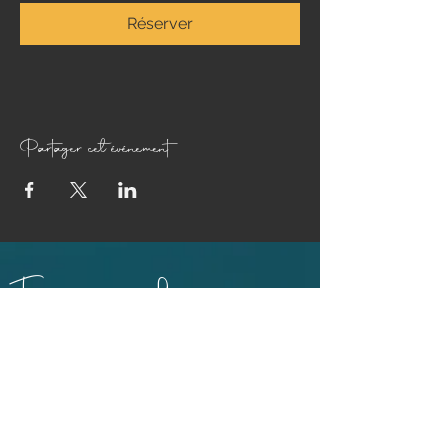
Réserver
Partager cet événement
Françoise Luce
PILATES
PRATICIENNE MASSAGE BIEN-ÊTRE ET SOINS EGYPTO-
ESSÉNIENS
ENSEIGNANTE PÉRINÉE & MOUVEMENT®
ABDOS SANS RISQUE® ET ABDOS DE GASQUET®
BONS CADEAUX