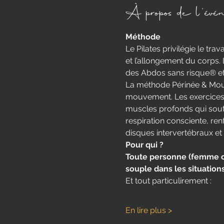
À propos de l'évé
Méthode
​Le Pilates privilégie le tra
et l’allongement du corps. L
des Abdos sans risque® e
La méthode Périnée & Mou
mouvement.​ Les exercices
muscles profonds qui sout
respiration consciente, re
disques intervertébraux et 
Pour qui ?
Toute personne (femme ou 
souple dans les situation
Et tout particulirement : 
En lire plus >