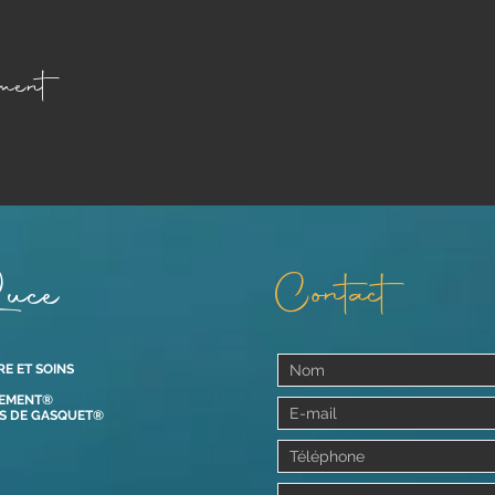
ment
uce
Contact
RE ET SOINS
VEMENT®
OS DE GASQUET®