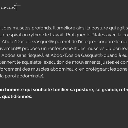
nement
vail des muscles profonds. Il améliore ainsi la posture qui agit su
a respiration rythme le travail.  Pratiquer le Pilates avec la 
t Abdo/Dos de Gasquet® permet de l'intégrer corporelleme
vement® propose un renforcement des muscles du périnée d
 Abdos sans risque® et Abdo/Dos de Gasquet® quand à eux, 
iennent le squelette, exécution de mouvements justes et con
nforcement des muscles abdominaux  en protégeant les zones à
la paroi abdominale).
homme) qui souhaite tonifier sa posture, se grandir, retro
s quotidiennes.