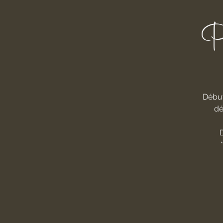
P
Début
dé
D