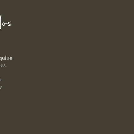
os
qui se
ces
r.
e