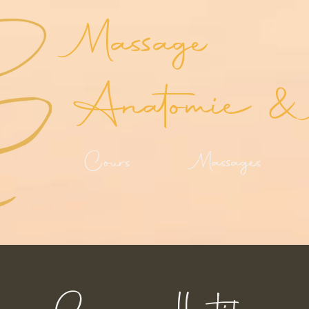
Massage
Anatomie & 
Cours
Massages