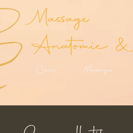
Massage
Anatomie & 
Cours
Massages