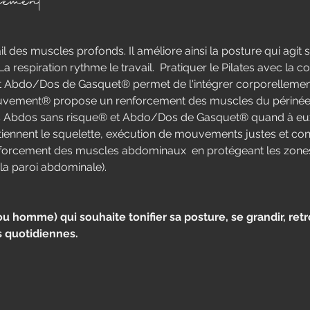
nement
vail des muscles profonds. Il améliore ainsi la posture qui agit su
a respiration rythme le travail.  Pratiquer le Pilates avec la 
t Abdo/Dos de Gasquet® permet de l'intégrer corporelleme
vement® propose un renforcement des muscles du périnée d
 Abdos sans risque® et Abdo/Dos de Gasquet® quand à eux, 
iennent le squelette, exécution de mouvements justes et con
nforcement des muscles abdominaux  en protégeant les zones à
la paroi abdominale).
homme) qui souhaite tonifier sa posture, se grandir, retro
s quotidiennes.