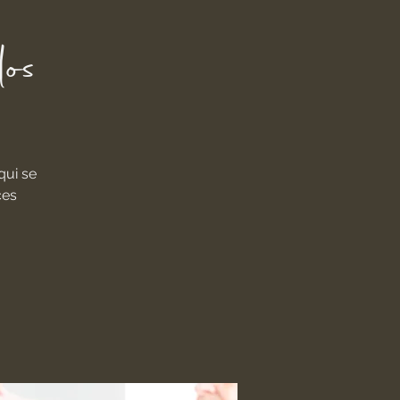
os
qui se
ces