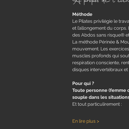
À propos de l'évé
Méthode
​Le Pilates privilégie le tra
et l’allongement du corps. L
des Abdos sans risque® e
La méthode Périnée & Mou
mouvement.​ Les exercices
muscles profonds qui sout
respiration consciente, re
disques intervertébraux et 
Pour qui ?
Toute personne (femme ou 
souple dans les situation
Et tout particulirement : 
En lire plus >