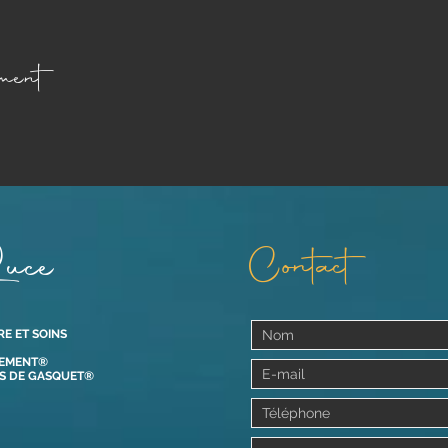
ment
uce
Contact
RE ET SOINS
VEMENT®
OS DE GASQUET®