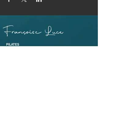
Françoise Luce
PILATES
PRATICIENNE MASSAGE BIEN-ÊTRE ET SOINS EGYPTO-
ESSÉNIENS
ENSEIGNANTE PÉRINÉE & MOUVEMENT®
ABDOS SANS RISQUE® ET ABDOS DE GASQUET®
BONS CADEAUX
38110 Dolomieu,
Isère | France​
Tél :
06 88 47 92 69
Liens