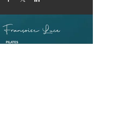
Françoise Luce
PILATES
PRATICIENNE MASSAGE BIEN-ÊTRE ET SOINS EGYPTO-
ESSÉNIENS
ENSEIGNANTE PÉRINÉE & MOUVEMENT®
ABDOS SANS RISQUE® ET ABDOS DE GASQUET®
BONS CADEAUX
38110 Dolomieu,
Isère | France​
Tél :
06 88 47 92 69
Liens