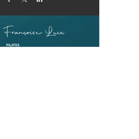
Françoise Luce
PILATES
PRATICIENNE MASSAGE BIEN-ÊTRE ET SOINS EGYPTO-
ESSÉNIENS
ENSEIGNANTE PÉRINÉE & MOUVEMENT®
ABDOS SANS RISQUE® ET ABDOS DE GASQUET®
BONS CADEAUX
38110 Dolomieu,
Isère | France​
Tél :
06 88 47 92 69
Liens