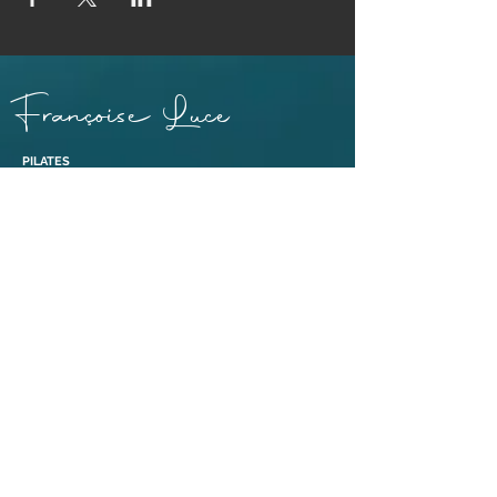
Françoise Luce
PILATES
PRATICIENNE MASSAGE BIEN-ÊTRE ET SOINS EGYPTO-
ESSÉNIENS
ENSEIGNANTE PÉRINÉE & MOUVEMENT®
ABDOS SANS RISQUE® ET ABDOS DE GASQUET®
BONS CADEAUX
38110 Dolomieu,
Isère | France​
Tél :
06 88 47 92 69
Liens