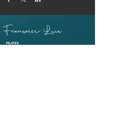
Françoise Luce
PILATES
PRATICIENNE MASSAGE BIEN-ÊTRE ET SOINS EGYPTO-
ESSÉNIENS
ENSEIGNANTE PÉRINÉE & MOUVEMENT®
ABDOS SANS RISQUE® ET ABDOS DE GASQUET®
BONS CADEAUX
38110 Dolomieu,
Isère | France​
Tél :
06 88 47 92 69
Liens