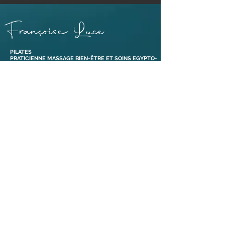
Françoise Luce
PILATES
PRATICIENNE MASSAGE BIEN-ÊTRE ET SOINS EGYPTO-
ESSÉNIENS
ENSEIGNANTE PÉRINÉE & MOUVEMENT®
ABDOS SANS RISQUE® ET ABDOS DE GASQUET®
BONS CADEAUX
38110 Dolomieu,
Isère | France​
Tél :
06 88 47 92 69
Liens
Mentions légales