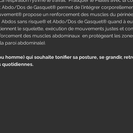
a respiration rythme le travail.  Pratiquer le Pilates avec la 
t Abdo/Dos de Gasquet® permet de l'intégrer corporelleme
vement® propose un renforcement des muscles du périnée d
 Abdos sans risque® et Abdo/Dos de Gasquet® quand à eux, 
iennent le squelette, exécution de mouvements justes et con
nforcement des muscles abdominaux  en protégeant les zones à
la paroi abdominale).
homme) qui souhaite tonifier sa posture, se grandir, retro
s quotidiennes.