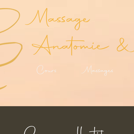
Massage
Anatomie & 
Cours
Massages