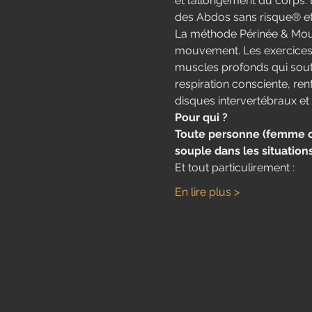
et l’allongement du corps. L
des Abdos sans risque® e
La méthode Périnée & Mou
mouvement.​ Les exercices
muscles profonds qui sout
respiration consciente, re
disques intervertébraux et 
Pour qui ?
Toute personne (femme ou 
souple dans les situation
Et tout particulirement : 
En lire plus >