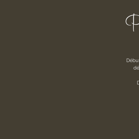
P
Début
dé
D