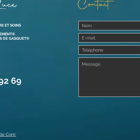
uce
Contact
RE ET SOINS
VEMENT®
OS DE GASQUET®
 92 69
 de Com'