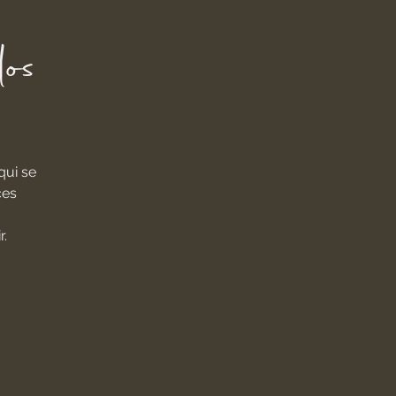
os
qui se
ces
r.