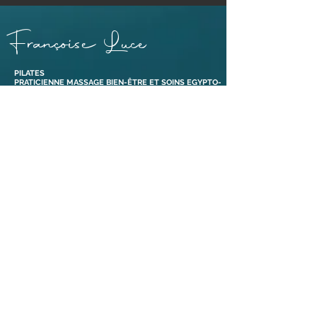
Françoise Luce
PILATES
PRATICIENNE MASSAGE BIEN-ÊTRE ET SOINS EGYPTO-
ESSÉNIENS
ENSEIGNANTE PÉRINÉE & MOUVEMENT®
ABDOS SANS RISQUE® ET ABDOS DE GASQUET®
BONS CADEAUX
38110 Dolomieu,
Isère | France​
Tél :
06 88 47 92 69
Liens
Mentions légales