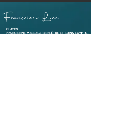
Françoise Luce
PILATES
PRATICIENNE MASSAGE BIEN-ÊTRE ET SOINS EGYPTO-
ESSÉNIENS
ENSEIGNANTE PÉRINÉE & MOUVEMENT®
ABDOS SANS RISQUE® ET ABDOS DE GASQUET®
BONS CADEAUX
38110 Dolomieu,
Isère | France​
Tél :
06 88 47 92 69
Liens
Mentions légales