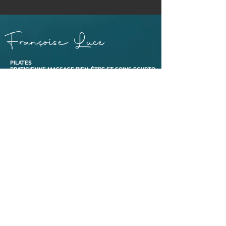
Françoise Luce
PILATES
PRATICIENNE MASSAGE BIEN-ÊTRE ET SOINS EGYPTO-
ESSÉNIENS
ENSEIGNANTE PÉRINÉE & MOUVEMENT®
ABDOS SANS RISQUE® ET ABDOS DE GASQUET®
BONS CADEAUX
38110 Dolomieu,
Isère | France​
Tél :
06 88 47 92 69
Liens
Mentions légales