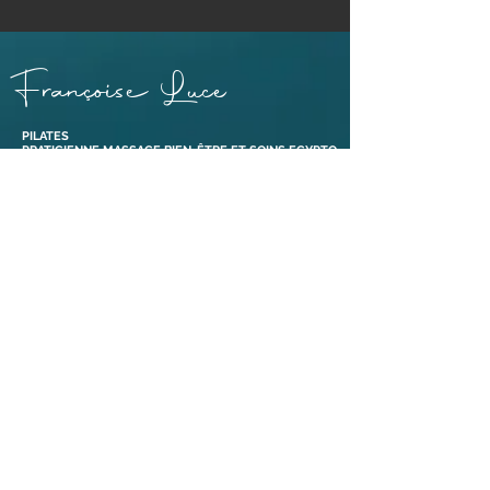
Françoise Luce
PILATES
PRATICIENNE MASSAGE BIEN-ÊTRE ET SOINS EGYPTO-
ESSÉNIENS
ENSEIGNANTE PÉRINÉE & MOUVEMENT®
ABDOS SANS RISQUE® ET ABDOS DE GASQUET®
BONS CADEAUX
38110 Dolomieu,
Isère | France​
Tél :
06 88 47 92 69
Liens
Mentions légales