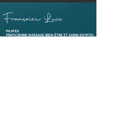
Françoise Luce
PILATES
PRATICIENNE MASSAGE BIEN-ÊTRE ET SOINS EGYPTO-
ESSÉNIENS
ENSEIGNANTE PÉRINÉE & MOUVEMENT®
ABDOS SANS RISQUE® ET ABDOS DE GASQUET®
BONS CADEAUX
38110 Dolomieu,
Isère | France​
Tél :
06 88 47 92 69
Liens
Mentions légales