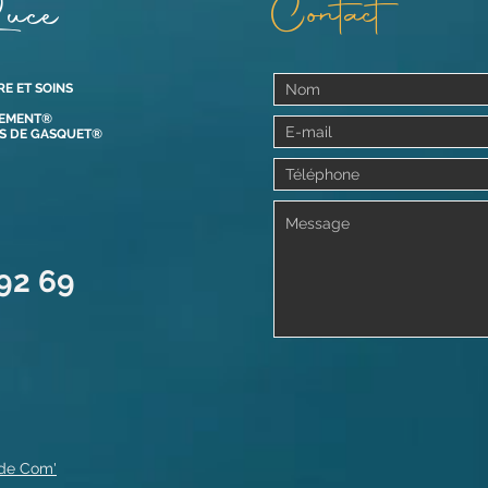
uce
Contact
RE ET SOINS
VEMENT®
OS DE GASQUET®
 92 69
 de Com'