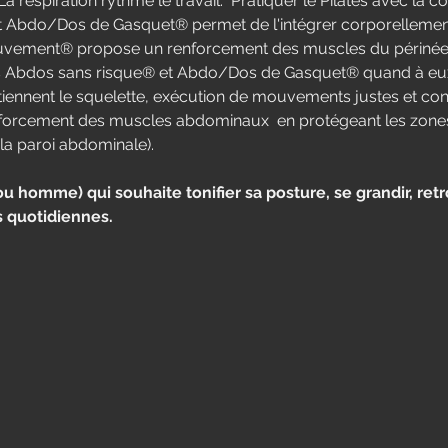
a respiration rythme le travail.  Pratiquer le Pilates avec la 
t Abdo/Dos de Gasquet® permet de l'intégrer corporelleme
vement® propose un renforcement des muscles du périnée d
 Abdos sans risque® et Abdo/Dos de Gasquet® quand à eux, 
iennent le squelette, exécution de mouvements justes et con
nforcement des muscles abdominaux  en protégeant les zones à
la paroi abdominale).
homme) qui souhaite tonifier sa posture, se grandir, retro
s quotidiennes.