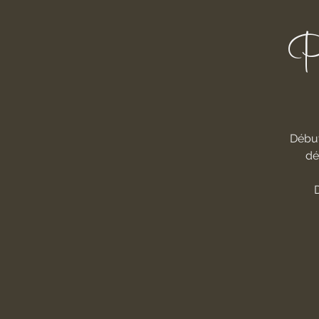
P
Début
dé
D