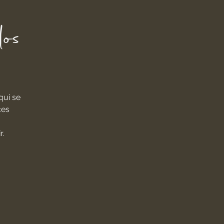
os
qui se
ces
r.