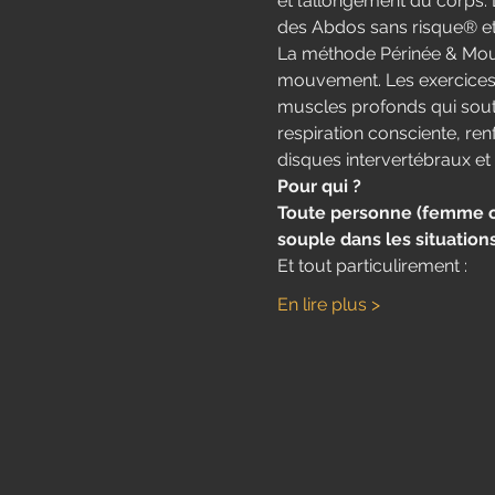
et l’allongement du corps. L
des Abdos sans risque® e
La méthode Périnée & Mou
mouvement.​ Les exercices
muscles profonds qui sout
respiration consciente, re
disques intervertébraux et 
Pour qui ?
Toute personne (femme ou 
souple dans les situation
Et tout particulirement : 
En lire plus >