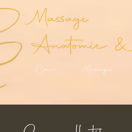
Massage
Anatomie & 
Cours
Massages