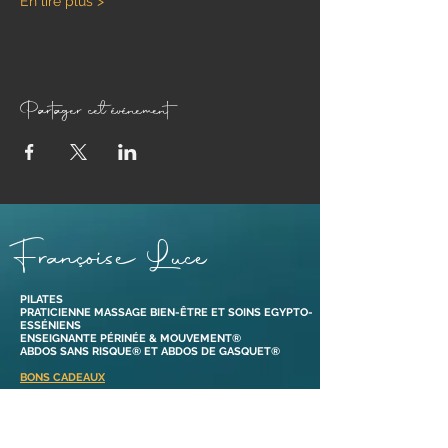
En lire plus >
Partager cet événement
Françoise Luce
PILATES
PRATICIENNE MASSAGE BIEN-ÊTRE ET SOINS EGYPTO-
ESSÉNIENS
ENSEIGNANTE PÉRINÉE & MOUVEMENT®
ABDOS SANS RISQUE® ET ABDOS DE GASQUET®
BONS CADEAUX
38110 Dolomieu,
Isère | France​