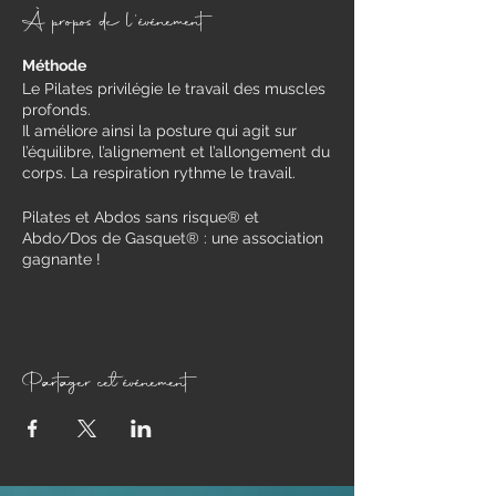
À propos de l'événement
Méthode
Le Pilates privilégie le travail des muscles
profonds.
Il améliore ainsi la posture qui agit sur
l’équilibre, l’alignement et l’allongement du
corps. La respiration rythme le travail.
Pilates et Abdos sans risque® et
Abdo/Dos de Gasquet® : une association
gagnante !
Travail des muscles profonds qui
soutiennent le squelette, exécution de
mouvements justes et contrôlés soutenus
par une respiration consciente,
renforcement des muscles abdominaux
Partager cet événement
en protégeant les zones à risque (périnée,
les disques intervertébraux et la paroi
abdominale).
Pour qui ?
​Toute personne (femme ou homme) qui