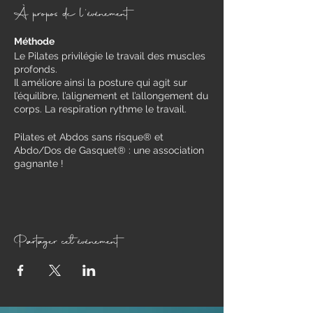
À propos de l'événement
Méthode
Le Pilates privilégie le travail des muscles
profonds.
Il améliore ainsi la posture qui agit sur
l’équilibre, l’alignement et l’allongement du
corps. La respiration rythme le travail.
Pilates et Abdos sans risque® et
Abdo/Dos de Gasquet® : une association
gagnante !
Travail des muscles profonds qui
soutiennent le squelette, exécution de
mouvements justes et contrôlés soutenus
par une respiration consciente,
renforcement des muscles abdominaux
Partager cet événement
en protégeant les zones à risque (périnée,
les disques intervertébraux et la paroi
abdominale).
Pour qui ?
​Toute personne (femme ou homme) qui