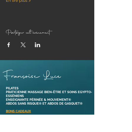
En lire plus >
Partager cet événement
Françoise Luce
PILATES
PRATICIENNE MASSAGE BIEN-ÊTRE ET SOINS EGYPTO-
ESSÉNIENS
ENSEIGNANTE PÉRINÉE & MOUVEMENT®
ABDOS SANS RISQUE® ET ABDOS DE GASQUET®
BONS CADEAUX
38110 Dolomieu,
Isère | France​