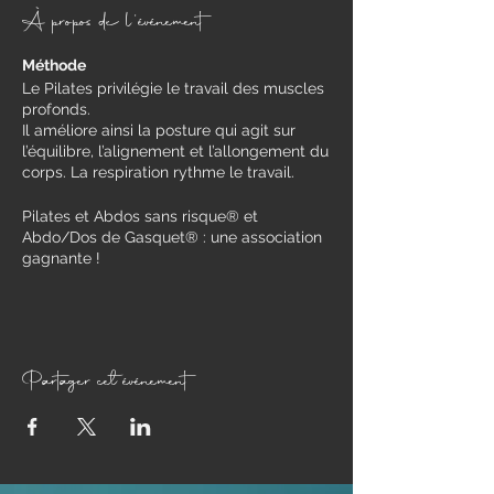
À propos de l'événement
Méthode
Le Pilates privilégie le travail des muscles
profonds.
Il améliore ainsi la posture qui agit sur
l’équilibre, l’alignement et l’allongement du
corps. La respiration rythme le travail.
Pilates et Abdos sans risque® et
Abdo/Dos de Gasquet® : une association
gagnante !
Travail des muscles profonds qui
soutiennent le squelette, exécution de
mouvements justes et contrôlés soutenus
par une respiration consciente,
renforcement des muscles abdominaux
Partager cet événement
en protégeant les zones à risque (périnée,
les disques intervertébraux et la paroi
abdominale).
Pour qui ?
​Toute personne (femme ou homme) qui