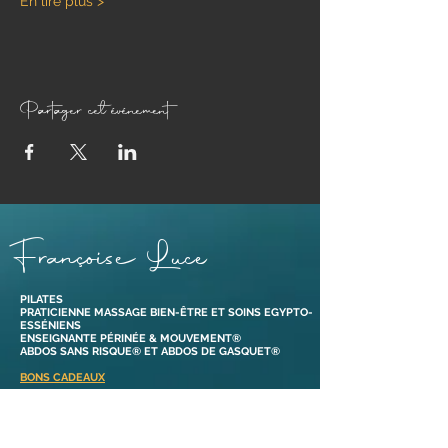
En lire plus >
Partager cet événement
Françoise Luce
PILATES
PRATICIENNE MASSAGE BIEN-ÊTRE ET SOINS EGYPTO-
ESSÉNIENS
ENSEIGNANTE PÉRINÉE & MOUVEMENT®
ABDOS SANS RISQUE® ET ABDOS DE GASQUET®
BONS CADEAUX
38110 Dolomieu,
Isère | France​