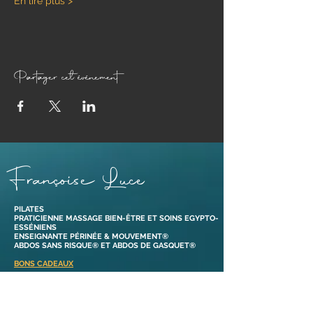
En lire plus >
Partager cet événement
Françoise Luce
PILATES
PRATICIENNE MASSAGE BIEN-ÊTRE ET SOINS EGYPTO-
ESSÉNIENS
ENSEIGNANTE PÉRINÉE & MOUVEMENT®
ABDOS SANS RISQUE® ET ABDOS DE GASQUET®
BONS CADEAUX
38110 Dolomieu,
Isère | France​