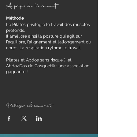
À propos de l'événement
Méthode
Le Pilates privilégie le travail des muscles
profonds.
Il améliore ainsi la posture qui agit sur
l’équilibre, l’alignement et l’allongement du
corps. La respiration rythme le travail.
Pilates et Abdos sans risque® et
Abdo/Dos de Gasquet® : une association
gagnante !
Travail des muscles profonds qui
soutiennent le squelette, exécution de
mouvements justes et contrôlés soutenus
par une respiration consciente,
renforcement des muscles abdominaux
Partager cet événement
en protégeant les zones à risque (périnée,
les disques intervertébraux et la paroi
abdominale).
Pour qui ?
​Toute personne (femme ou homme) qui