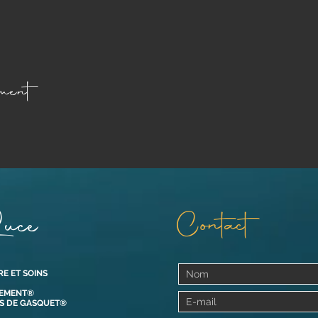
ment
uce
Contact
RE ET SOINS
VEMENT®
OS DE GASQUET®