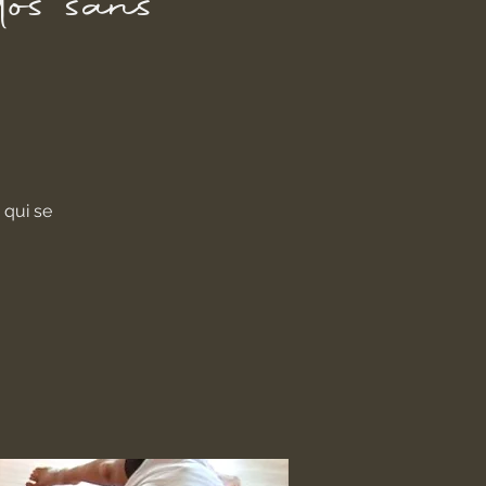
os sans
 qui se