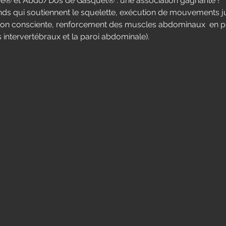
que® et Abdo/Dos de Gasquet® : une association gagnante !
ds qui soutiennent le squelette, exécution de mouvements ju
tion consciente, renforcement des muscles abdominaux  en pr
s intervertébraux et la paroi abdominale).