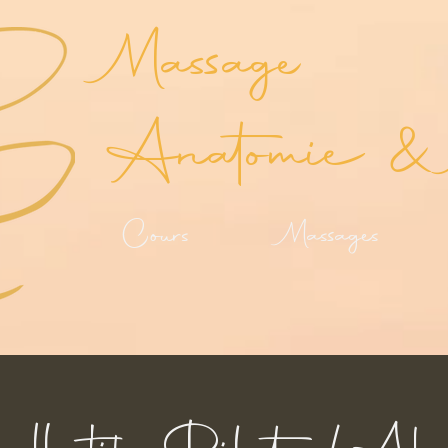
Massage
Anatomie & 
Cours
Massages