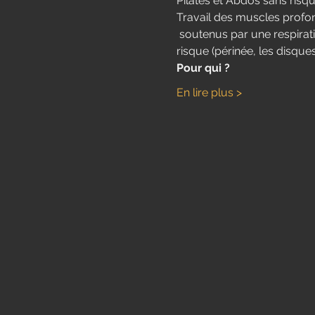
Pilates et Abdos sans ris
Travail des muscles profon
 soutenus par une respira
risque (périnée, les disque
Pour qui ?
En lire plus >