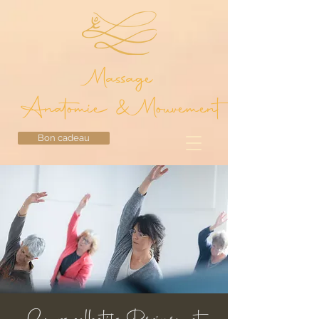
Massage
Anatomie & Mouvement
Bon cadeau