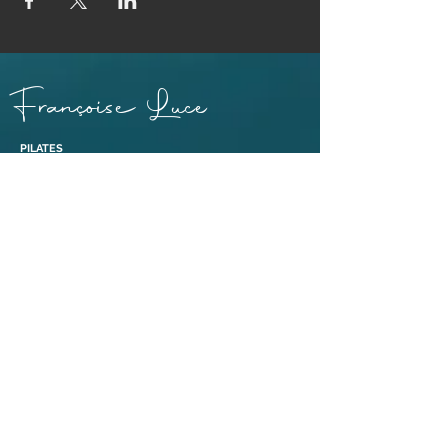
Françoise Luce
PILATES
PRATICIENNE MASSAGE BIEN-ÊTRE ET SOINS EGYPTO-
ESSÉNIENS
ENSEIGNANTE PÉRINÉE & MOUVEMENT®
ABDOS SANS RISQUE® ET ABDOS DE GASQUET®
BONS CADEAUX
38110 Dolomieu,
Isère | France​
Tél :
06 88 47 92 69
Liens