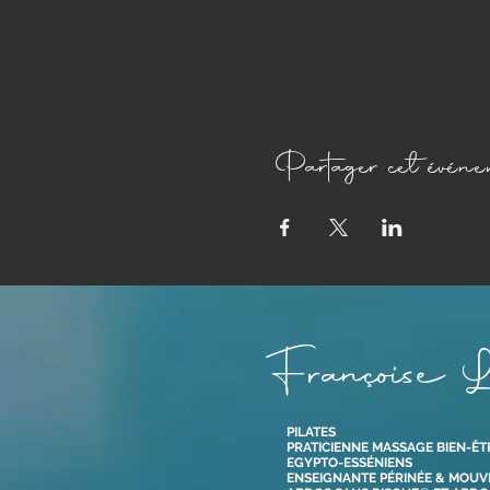
Partager cet événe
Françoise L
PILATES
PRATICIENNE MASSAGE BIEN-ÊT
EGYPTO-ESSÉNIENS
ENSEIGNANTE PÉRINÉE & MOU