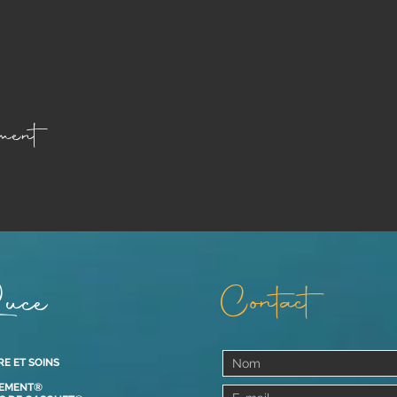
ment
uce
Contact
RE ET SOINS
VEMENT®