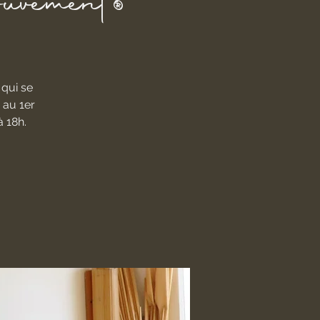
ouvement®
qui se
 au 1er
 18h.