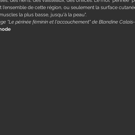
s, des nerfs, des vaisseaux, des orifices. Le mot "périnée" pe
t l'ensemble de cette région, ou seulement la surface cutanée
uscles la plus basse, jusqu'à la peau". 
rage "Le périnée féminin et l'accouchement" de Blandine Calais-
thode