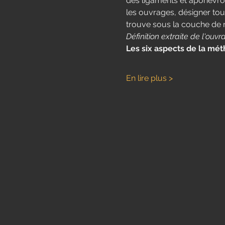
des ligaments et aponévrose
les ouvrages, désigner tou
trouve sous la couche de m
Définition extraite de l'ouv
​Les six aspects de la mé
En lire plus >