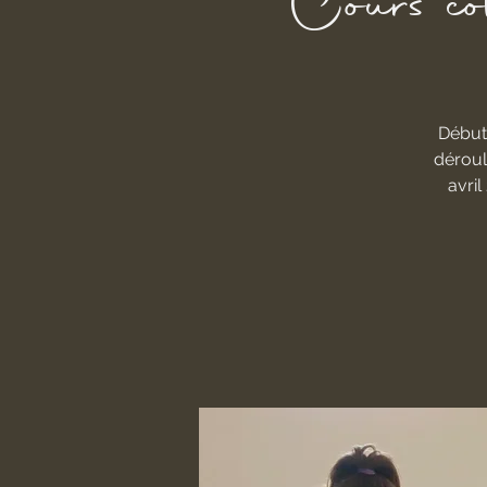
Cours co
Début
déroul
avri