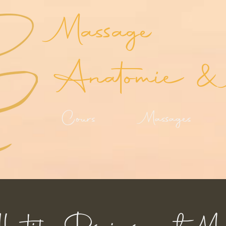
Massage
Anatomie & 
Cours
Massages