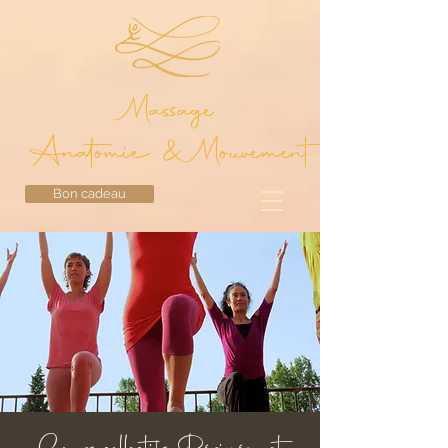
Massage
Anatomie & Mouvement
Bon cadeau