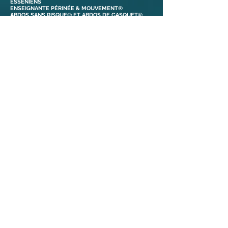
ESSÉNIENS
ENSEIGNANTE PÉRINÉE & MOUVEMENT®
ABDOS SANS RISQUE® ET ABDOS DE GASQUET®
BONS CADEAUX
38110 Dolomieu,
Isère | France​
Tél :
06 88 47 92 69
Liens
Mentions légales
Contact