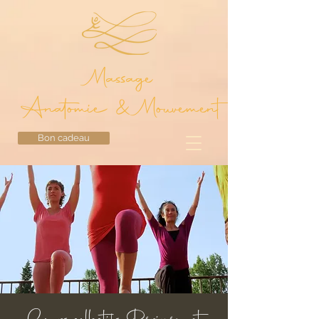
Massage
Anatomie & Mouvement
Bon cadeau