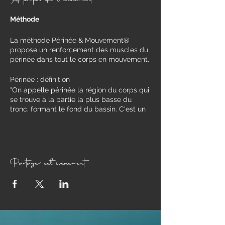
Méthode
​La méthode Périnée & Mouvement®
propose un renforcement des muscles du
périnée dans tout le corps en mouvement.​
Périnée : définition
"On appelle périnée la région du corps qui
se trouve à la partie la plus basse du
tronc, formant le fond du bassin. C'est un
lieu où l'on trouve à la fois une surface de
peau, des viscères, des corps éréctiles,
des muscles des ligaments et
aponévroses, des nerfs, des vaisseaux, des
orifices. Le mot "périnée" peut, selon les
Partager cet événement
cas et selon les ouvrages, désigner tout
l'ensemble de cette région, ou seulement
la surface cutanée, ou encore tout ce qui
se trouve sous la couche de muscles la
plus basse, jusqu'à la peau".
Définition extraite de l'ouvrage "Le périnée
féminin et l'accouchement" de Blandine