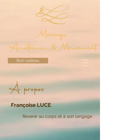
Massage
Anatomie & Mouvement
Bon cadeau
À propos
Françoise LUCE
Revenir au corps et à son langage